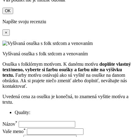
OK
Napíšte svoju recenziu
×
Vyšívaná osuška s folk srdcom a venovaním
Osuška s folklórnym motívom. K danému motívu
doplňte vlastný
text/meno, vyberte si farbu osušky a farbu nite na výšivku
textu.
Farby motívu ostávajú ako sú vyšité na osuške na danom
obrázku. Ak si prajete niečo zmeniť alebo doplniť, neváhajte nás
kontaktovať.
Uvedená cena za osušku je konečná, to znamená vyšitie motívu a
textu.
Quality:
*
Názov
*
Vaše meno