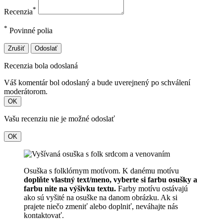
*
Recenzia
*
Povinné polia
Zrušiť
Odoslať
Recenzia bola odoslaná
Váš komentár bol odoslaný a bude uverejnený po schválení
moderátorom.
OK
Vašu recenziu nie je možné odoslať
OK
Osuška s folklórnym motívom. K danému motívu
doplňte vlastný text/meno, vyberte si farbu osušky a
farbu nite na výšivku textu.
Farby motívu ostávajú
ako sú vyšité na osuške na danom obrázku. Ak si
prajete niečo zmeniť alebo doplniť, neváhajte nás
kontaktovať.