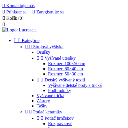

Kontaktujte nás

Prihláste sa

Zaregistrujte sa

Košík
[0]



Kategórie


Strojová výšivka
Osušky


Vyšívané uteráky
Rozmer: 100×50 cm
Rozmer: 60×40 cm
Rozmer: 50×30 cm


Detský vyšívaný textil
Vyšívané detské body a tričká
Podbradníky
Vyšívané tričká
Zástery
Tašky


Potlač keramiky


Potlač hrnčekov
Rozprávkové