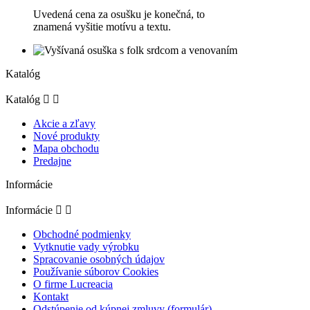
Uvedená cena za osušku je konečná, to
znamená vyšitie motívu a textu.
Katalóg
Katalóg


Akcie a zľavy
Nové produkty
Mapa obchodu
Predajne
Informácie
Informácie


Obchodné podmienky
Vytknutie vady výrobku
Spracovanie osobných údajov
Používanie súborov Cookies
O firme Lucreacia
Kontakt
Odstúpenie od kúpnej zmluvy (formulár)