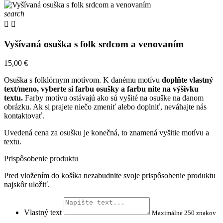
search


Vyšívaná osuška s folk srdcom a venovaním
15,00 €
Osuška s folklórnym motívom. K danému motívu
doplňte vlastný
text/meno, vyberte si farbu osušky a farbu nite na výšivku
textu.
Farby motívu ostávajú ako sú vyšité na osuške na danom
obrázku. Ak si prajete niečo zmeniť alebo doplniť, neváhajte nás
kontaktovať.
Uvedená cena za osušku je konečná, to znamená vyšitie motívu a
textu.
Prispôsobenie produktu
Pred vložením do košíka nezabudnite svoje prispôsobenie produktu
najskôr uložiť.
Vlastný text
Maximálne 250 znakov