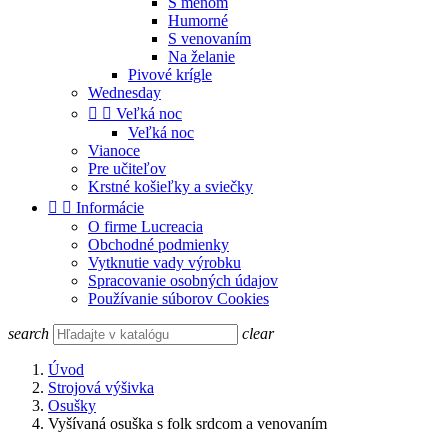
S menom
Humorné
S venovaním
Na želanie
Pivové krígle
Wednesday


Veľká noc
Veľká noc
Vianoce
Pre učiteľov
Krstné košieľky a sviečky


Informácie
O firme Lucreacia
Obchodné podmienky
Vytknutie vady výrobku
Spracovanie osobných údajov
Používanie súborov Cookies
search
clear
Úvod
Strojová výšivka
Osušky
Vyšívaná osuška s folk srdcom a venovaním