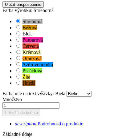
Uložiť prispôsobenie
Farba výrobku: Strieborná
Strieborná
Béžová
Biela
Purpurová
Červená
Krémová
Oranžová
Azúrovo modrá
Pistáciová
Žltá
Hnedá
Farba nite na text výšivky: Biela
Množstvo

Vložiť do košíka
description
Podrobnosti o produkte
Základné údaje