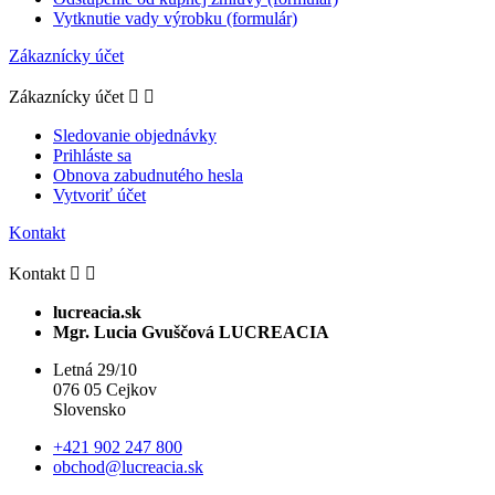
Vytknutie vady výrobku (formulár)
Zákaznícky účet
Zákaznícky účet


Sledovanie objednávky
Prihláste sa
Obnova zabudnutého hesla
Vytvoriť účet
Kontakt
Kontakt


lucreacia.sk
Mgr. Lucia Gvuščová LUCREACIA
Letná 29/10
076 05 Cejkov
Slovensko
+421 902 247 800
obchod@lucreacia.sk