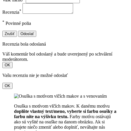
*
Recenzia
*
Povinné polia
Zrušiť
Odoslať
Recenzia bola odoslaná
Váš komentár bol odoslaný a bude uverejnený po schválení
moderátorom.
OK
Vašu recenziu nie je možné odoslať
OK
Osuška s motívom vlčích makov. K danému motívu
doplňte vlastný text/meno, vyberte si farbu osušky a
farbu nite na výšivku textu.
Farby motívu ostávajú
ako sú vyšité na osuške na danom obrázku. Ak si
prajete niečo zmeniť alebo doplniť, neváhajte nás