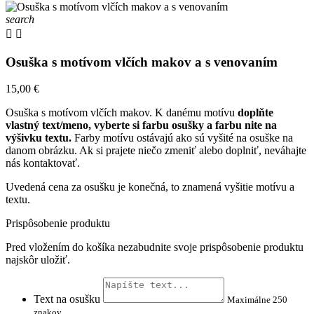
search


Osuška s motívom vlčích makov a s venovaním
15,00 €
Osuška s motívom vlčích makov. K danému motívu
doplňte
vlastný text/meno, vyberte si farbu osušky a farbu nite na
výšivku textu.
Farby motívu ostávajú ako sú vyšité na osuške na
danom obrázku. Ak si prajete niečo zmeniť alebo doplniť, neváhajte
nás kontaktovať.
Uvedená cena za osušku je konečná, to znamená vyšitie motívu a
textu.
Prispôsobenie produktu
Pred vložením do košíka nezabudnite svoje prispôsobenie produktu
najskôr uložiť.
Text na osušku
Maximálne 250
znakov