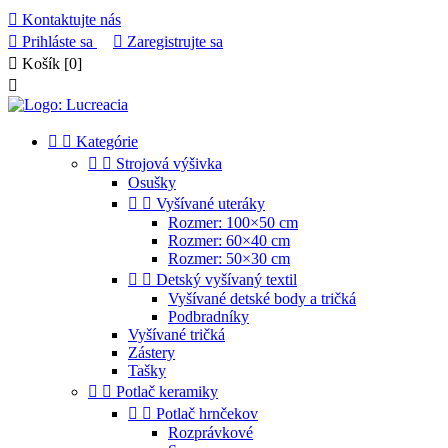

Kontaktujte nás

Prihláste sa

Zaregistrujte sa

Košík
[0]



Kategórie


Strojová výšivka
Osušky


Vyšívané uteráky
Rozmer: 100×50 cm
Rozmer: 60×40 cm
Rozmer: 50×30 cm


Detský vyšívaný textil
Vyšívané detské body a tričká
Podbradníky
Vyšívané tričká
Zástery
Tašky


Potlač keramiky


Potlač hrnčekov
Rozprávkové