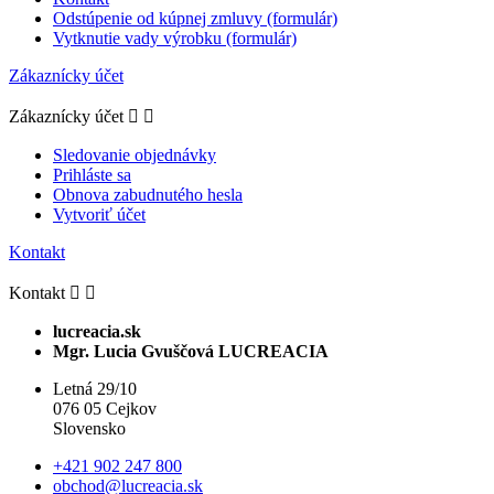
Odstúpenie od kúpnej zmluvy (formulár)
Vytknutie vady výrobku (formulár)
Zákaznícky účet
Zákaznícky účet


Sledovanie objednávky
Prihláste sa
Obnova zabudnutého hesla
Vytvoriť účet
Kontakt
Kontakt


lucreacia.sk
Mgr. Lucia Gvuščová LUCREACIA
Letná 29/10
076 05 Cejkov
Slovensko
+421 902 247 800
obchod@lucreacia.sk