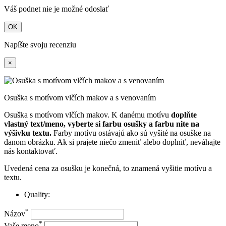
Váš podnet nie je možné odoslať
OK
Napíšte svoju recenziu
×
Osuška s motívom vlčích makov a s venovaním
Osuška s motívom vlčích makov. K danému motívu
doplňte
vlastný text/meno, vyberte si farbu osušky a farbu nite na
výšivku textu.
Farby motívu ostávajú ako sú vyšité na osuške na
danom obrázku. Ak si prajete niečo zmeniť alebo doplniť, neváhajte
nás kontaktovať.
Uvedená cena za osušku je konečná, to znamená vyšitie motívu a
textu.
Quality:
*
Názov
*
Vaše meno