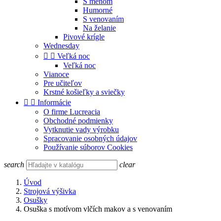
S menom
Humorné
S venovaním
Na želanie
Pivové krígle
Wednesday


Veľká noc
Veľká noc
Vianoce
Pre učiteľov
Krstné košieľky a sviečky


Informácie
O firme Lucreacia
Obchodné podmienky
Vytknutie vady výrobku
Spracovanie osobných údajov
Používanie súborov Cookies
search
clear
Úvod
Strojová výšivka
Osušky
Osuška s motívom vlčích makov a s venovaním