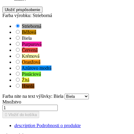
Uložiť prispôsobenie
Farba výrobku: Strieborná
Strieborná
Béžová
Biela
Purpurová
Červená
Krémová
Oranžová
Azúrovo modrá
Pistáciová
Žltá
Hnedá
Farba nite na text výšivky: Biela
Množstvo

Vložiť do košíka
description
Podrobnosti o produkte