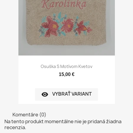
Osuška S Motívom Kvetov
15,00 €
VYBRAŤ VARIANT
visibility
Komentáre (0)
Na tento produkt momentálne nie je pridaná žiadna
recenzia.