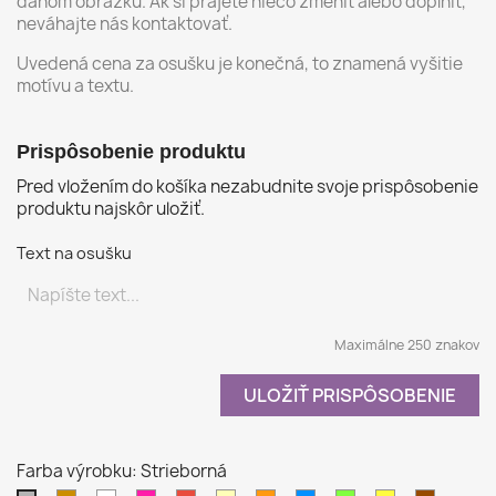
danom obrázku. Ak si prajete niečo zmeniť alebo doplniť,
neváhajte nás kontaktovať.
Uvedená cena za osušku je konečná, to znamená vyšitie
motívu a textu.
Prispôsobenie produktu
Pred vložením do košíka nezabudnite svoje prispôsobenie
produktu najskôr uložiť.
Text na osušku
Maximálne 250 znakov
ULOŽIŤ PRISPÔSOBENIE
Farba výrobku: Strieborná