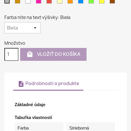
Béžová
Biela
Purpurová
Červená
Krémová
Oranžová
Azúrovo
Pistáciová
Žltá
Hnedá
Strieborná
modrá
Farba nite na text výšivky: Biela
Množstvo

VLOŽIŤ DO KOŠÍKA
description
Podrobnosti o produkte
Základné údaje
Tabuľka vlastností
Farba
Strieborná