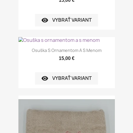
15,00 €
VYBRAŤ VARIANT
visibility
Osuška S Ornamentom A S Menom
15,00 €
VYBRAŤ VARIANT
visibility