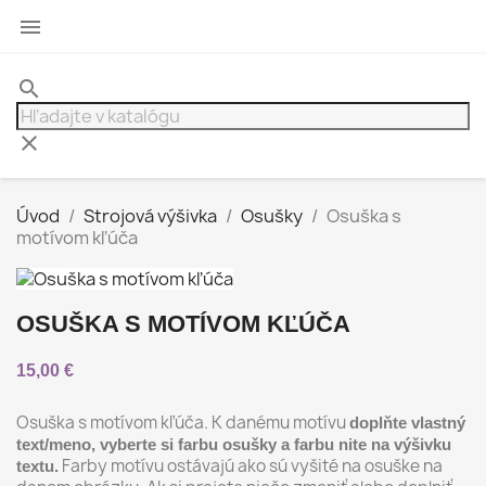

search
clear
Úvod
Strojová výšivka
Osušky
Osuška s
motívom kľúča
OSUŠKA S MOTÍVOM KĽÚČA
15,00 €
Osuška s motívom kľúča. K danému motívu
doplňte vlastný
text/meno, vyberte si farbu osušky a farbu nite na výšivku
Farby motívu ostávajú ako sú vyšité na osuške na
textu.