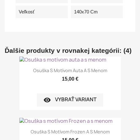
Veľkosť
140x70 Cm
Ďalšie produkty v rovnakej kategórii: (4)
Osuška S Motívom Auta A S Menom
15,00 €
VYBRAŤ VARIANT
visibility
Osuška S Motívom Frozen A S Menom