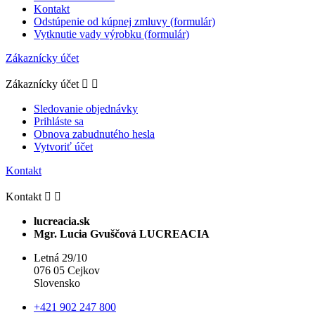
Kontakt
Odstúpenie od kúpnej zmluvy (formulár)
Vytknutie vady výrobku (formulár)
Zákaznícky účet
Zákaznícky účet


Sledovanie objednávky
Prihláste sa
Obnova zabudnutého hesla
Vytvoriť účet
Kontakt
Kontakt


lucreacia.sk
Mgr. Lucia Gvuščová LUCREACIA
Letná 29/10
076 05 Cejkov
Slovensko
+421 902 247 800