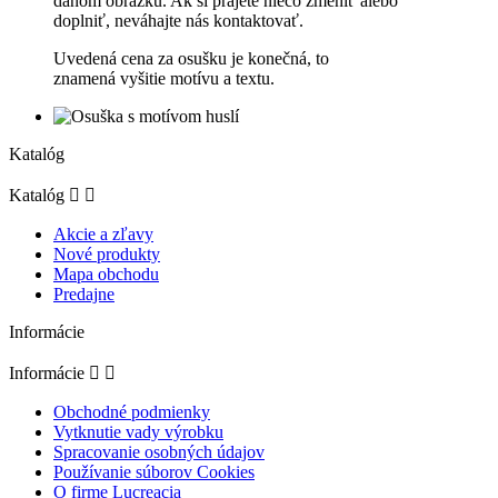
danom obrázku. Ak si prajete niečo zmeniť alebo
doplniť, neváhajte nás kontaktovať.
Uvedená cena za osušku je konečná, to
znamená vyšitie motívu a textu.
Katalóg
Katalóg


Akcie a zľavy
Nové produkty
Mapa obchodu
Predajne
Informácie
Informácie


Obchodné podmienky
Vytknutie vady výrobku
Spracovanie osobných údajov
Používanie súborov Cookies
O firme Lucreacia