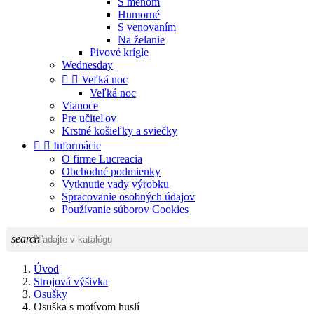
S menom
Humorné
S venovaním
Na želanie
Pivové krígle
Wednesday


Veľká noc
Veľká noc
Vianoce
Pre učiteľov
Krstné košieľky a sviečky


Informácie
O firme Lucreacia
Obchodné podmienky
Vytknutie vady výrobku
Spracovanie osobných údajov
Používanie súborov Cookies
search
Úvod
Strojová výšivka
Osušky
Osuška s motívom huslí