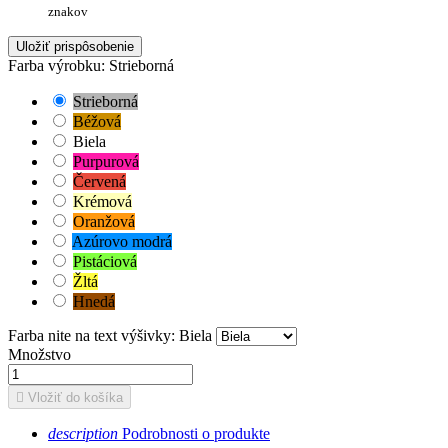
znakov
Uložiť prispôsobenie
Farba výrobku: Strieborná
Strieborná
Béžová
Biela
Purpurová
Červená
Krémová
Oranžová
Azúrovo modrá
Pistáciová
Žltá
Hnedá
Farba nite na text výšivky: Biela
Množstvo

Vložiť do košíka
description
Podrobnosti o produkte