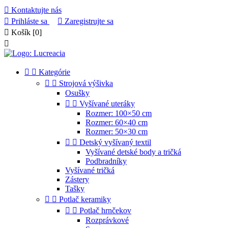

Kontaktujte nás

Prihláste sa

Zaregistrujte sa

Košík
[0]



Kategórie


Strojová výšivka
Osušky


Vyšívané uteráky
Rozmer: 100×50 cm
Rozmer: 60×40 cm
Rozmer: 50×30 cm


Detský vyšívaný textil
Vyšívané detské body a tričká
Podbradníky
Vyšívané tričká
Zástery
Tašky


Potlač keramiky


Potlač hrnčekov
Rozprávkové