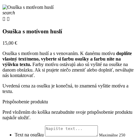
search


Osuška s motívom huslí
15,00 €
Osuška s motívom huslí a s venovaním. K danému motívu
doplňte
vlastný text/meno, vyberte si farbu osušky a farbu nite na
výšivku textu.
Farby motívu ostávajú ako sú vyšité na osuške na
danom obrázku. Ak si prajete niečo zmeniť alebo doplniť, neváhajte
nás kontaktovať.
Uvedená cena za osušku je konečná, to znamená vyšitie motívu a
textu.
Prispôsobenie produktu
Pred vložením do košíka nezabudnite svoje prispôsobenie produktu
najskôr uložiť.
Text na osušku
Maximálne 250