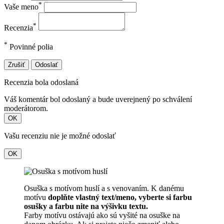
*
Vaše meno
*
Recenzia
*
Povinné polia
Zrušiť
Odoslať
Recenzia bola odoslaná
Váš komentár bol odoslaný a bude uverejnený po schválení
moderátorom.
OK
Vašu recenziu nie je možné odoslať
OK
Osuška s motívom huslí a s venovaním. K danému
motívu
doplňte vlastný text/meno, vyberte si farbu
osušky a farbu nite na výšivku textu.
Farby motívu ostávajú ako sú vyšité na osuške na