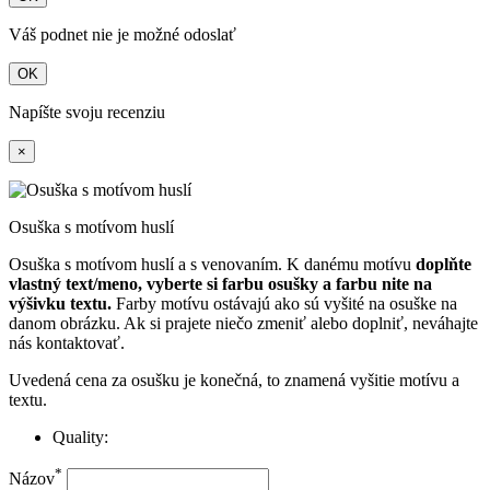
Váš podnet nie je možné odoslať
OK
Napíšte svoju recenziu
×
Osuška s motívom huslí
Osuška s motívom huslí a s venovaním. K danému motívu
doplňte
vlastný text/meno, vyberte si farbu osušky a farbu nite na
výšivku textu.
Farby motívu ostávajú ako sú vyšité na osuške na
danom obrázku. Ak si prajete niečo zmeniť alebo doplniť, neváhajte
nás kontaktovať.
Uvedená cena za osušku je konečná, to znamená vyšitie motívu a
textu.
Quality:
*
Názov