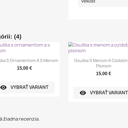
Veľkosť
rii: (4)
Rýchly náhľad
Rýchly náhľad


ška S Ornamentom A S Menom
Osuška S Menom A Ozdob
Písmom
15,00 €
15,00 €
VYBRAŤ VARIANT
visibility
VYBRAŤ VARIANT
visibility
á žiadna recenzia.