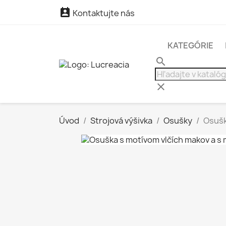

Kontaktujte nás
KATEGÓRIE
search
clear
Úvod
Strojová výšivka
Osušky
Osušk