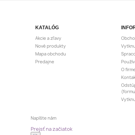
KATALÓG
INFO
Akcie a zľavy
Obcho
Nové produkty
Vytknu
Mapa obchodu
Spraco
Predajne
Použív
O firm
Konta
Odstúp
(formu
Vytknu
Napíšte nám
Prejsť na začiatok