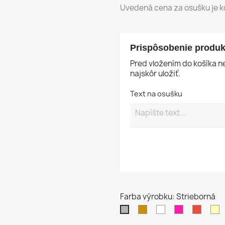
Uvedená cena za osušku je ko
Prispôsobenie produk
Pred vložením do košíka 
najskôr uložiť.
Text na osušku
Farba výrobku: Strieborná
Béžová
Biela
Purpurová
Červe
K
Strieborná