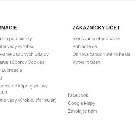
RMÁCIE
ZÁKAZNÍCKY ÚČET
dné podmienky
Sledovanie objednávky
tie vady výrobku
Prihláste sa
vanie osobných údajov
Obnova zabudnutého hesla
anie súborov Cookies
Vytvoriť účet
e Lucreacia
kt
enie od kúpnej zmluvy
lár)
Facebook
tie vady výrobku (formulár)
Google Mapy
Zavolajte nám