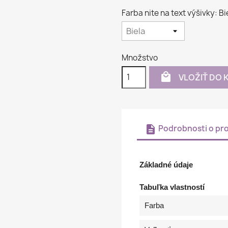
Farba nite na text výšivky: Bi
Množstvo

VLOŽIŤ DO 
description
Podrobnosti o pr
Základné údaje
Tabuľka vlastností
Farba