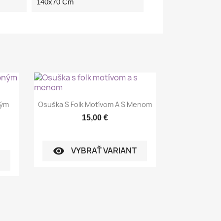
140x70 Cm
Rýchly náhľad

ným
Osuška S Folk Motívom A S Menom
15,00 €
VYBRAŤ VARIANT
visibility