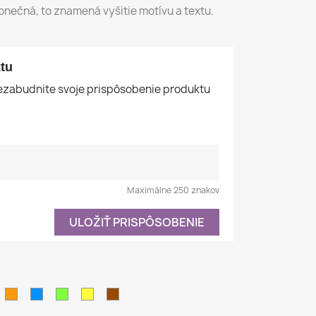
nečná, to znamená vyšitie motívu a textu.
tu
nezabudnite svoje prispôsobenie produktu
Maximálne 250 znakov
ULOŽIŤ PRISPÔSOBENIE
ná
rémová
Oranžová
Azúrovo
Pistáciová
Žltá
Hnedá
modrá