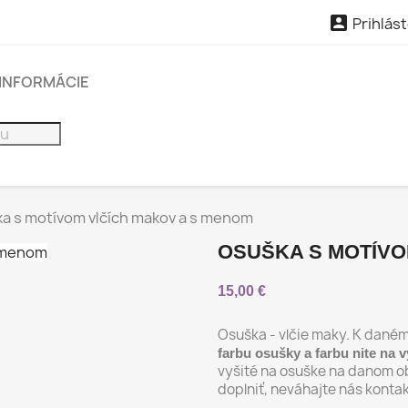

Prihlást
INFORMÁCIE
a s motívom vlčích makov a s menom
OSUŠKA S MOTÍVO
15,00 €
Osuška - vlčie maky. K dané
farbu osušky a farbu nite na v
vyšité na osuške na danom ob
doplniť, neváhajte nás konta