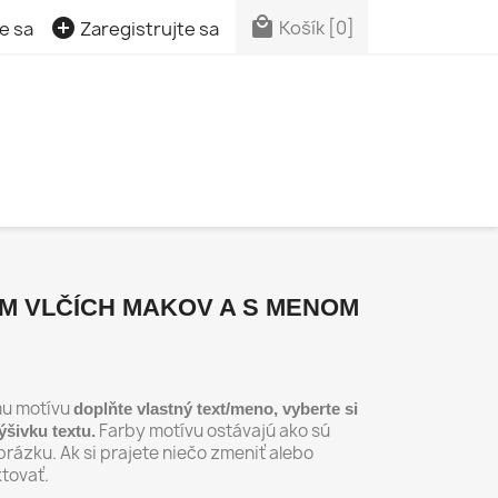


Košík
[0]
e sa
Zaregistrujte sa
M VLČÍCH MAKOV A S MENOM
mu motívu
doplňte vlastný text/meno, vyberte si
Farby motívu ostávajú ako sú
ýšivku textu.
rázku. Ak si prajete niečo zmeniť alebo
ktovať.