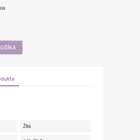
ela
KOŠÍKA
odukte
Žltá