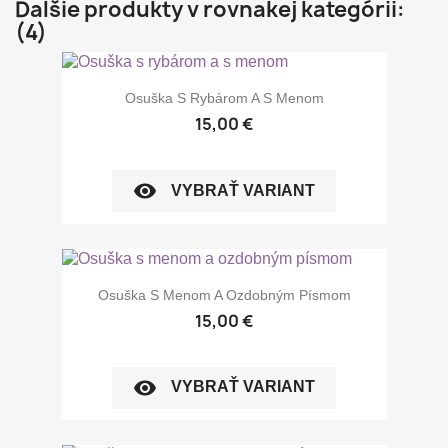
Ďalšie produkty v rovnakej kategórii:
(4)
Osuška S Rybárom A S Menom
15,00 €
visibility
VYBRAŤ VARIANT
Osuška S Menom A Ozdobným Písmom
15,00 €
visibility
VYBRAŤ VARIANT