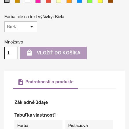
Béžová
Biela
Purpurová
Červená
Krémová
Oranžová
Azúrovo
Pistáciová
Žltá
Hnedá
Strieborná
modrá
Farba nite na text výšivky: Biela
Množstvo

VLOŽIŤ DO KOŠÍKA
description
Podrobnosti o produkte
Základné údaje
Tabuľka vlastností
Farba
Pistáciová