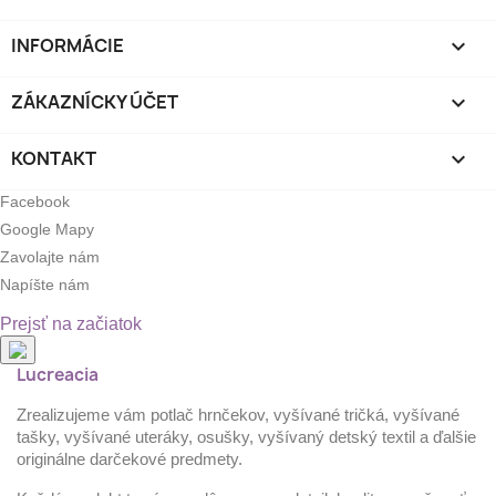
INFORMÁCIE

ZÁKAZNÍCKY ÚČET

KONTAKT

Facebook
Google Mapy
Zavolajte nám
Napíšte nám
Prejsť na začiatok
Lucreacia
Zrealizujeme vám potlač hrnčekov, vyšívané tričká, vyšívané
tašky, vyšívané uteráky, osušky, vyšívaný detský textil a ďalšie
originálne darčekové predmety.