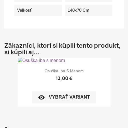
Veľkosť
140x70 Cm
Zákazníci, ktorí si kúpili tento produkt,
si kúpili aj...
Osuška Iba S Menom
13,00 €
visibility
VYBRAŤ VARIANT