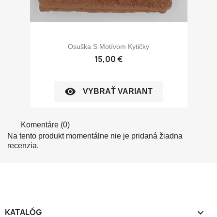
Osuška S Motívom Kytičky
15,00 €
visibility
VYBRAŤ VARIANT
Komentáre (0)
Na tento produkt momentálne nie je pridaná žiadna
recenzia.
KATALÓG
