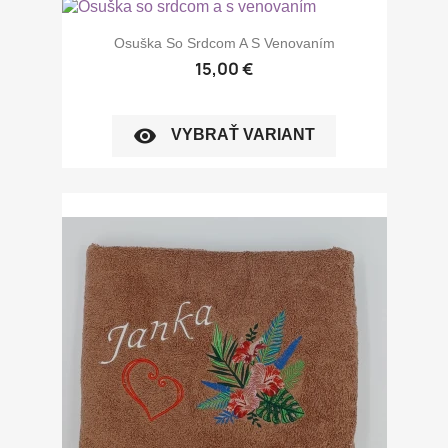
Osuška So Srdcom A S Venovaním
15,00 €
visibility
VYBRAŤ VARIANT