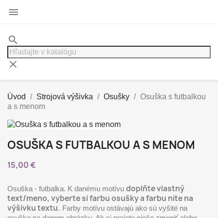

search
clear
Úvod
Strojová výšivka
Osušky
Osuška s futbalkou
a s menom
OSUŠKA S FUTBALKOU A S MENOM
15,00 €
doplňte vlastný
Osuška - futbalka. K danému motívu
text/meno, vyberte si farbu osušky a farbu nite na
výšivku textu.
Farby motívu ostávajú ako sú vyšité na
osuške na danom obrázku. Ak si prajete niečo zmeniť alebo