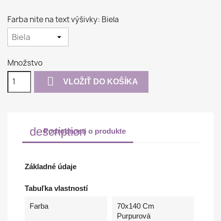
modrá
Farba nite na text výšivky: Biela
Množstvo

VLOŽIŤ DO KOŠÍKA
description
Podrobnosti o produkte
Základné údaje
Tabuľka vlastností
Farba
70x140 Cm
Purpurová