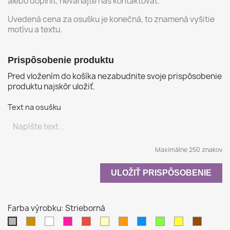
alebo doplniť, neváhajte nás kontaktovať.
Uvedená cena za osušku je konečná, to znamená vyšitie
motívu a textu.
Prispôsobenie produktu
Pred vložením do košíka nezabudnite svoje prispôsobenie
produktu najskôr uložiť.
Text na osušku
Maximálne 250 znakov
ULOŽIŤ PRISPÔSOBENIE
Farba výrobku: Strieborná
Béžová
Biela
Purpurová
Červená
Krémová
Oranžová
Azúrovo
Pistáciová
Žltá
Hnedá
Strieborná