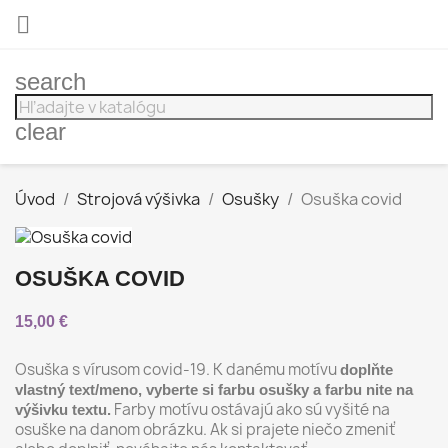

search
clear
Úvod
Strojová výšivka
Osušky
Osuška covid
OSUŠKA COVID
15,00 €
Osuška s vírusom covid-19. K danému motívu
doplňte
vlastný text/meno, vyberte si farbu osušky a farbu nite na
Farby motívu ostávajú ako sú vyšité na
výšivku textu.
osuške na danom obrázku. Ak si prajete niečo zmeniť