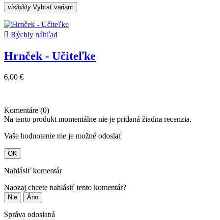
visibility
Vybrať variant

Rýchly náhľad
Hrnček - Učiteľke
6,00 €
Komentáre (0)
Na tento produkt momentálne nie je pridaná žiadna recenzia.
Vaše hodnotenie nie je možné odoslať
OK
Nahlásiť komentár
Naozaj chcete nahlásiť tento komentár?
Nie
Áno
Správa odoslaná