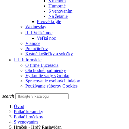
S menom
Humorné
S venovaním
Na želanie
Pivové krígle
Wednesday


Veľká noc
Veľká noc
Vianoce
Pre učiteľov
Krstné košieľky a sviečky


Informácie
O firme Lucreacia
Obchodné podmienky
Vytknutie vady výrobku
Spracovanie osobných údajov
Používanie súborov Cookies
search
Úvod
Potlač keramiky
Potlač hrnčekov
S venovaním
Hrnček - Hrdý Raslavičan