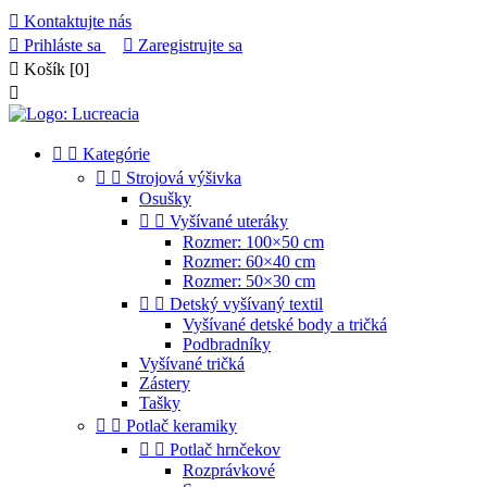

Kontaktujte nás

Prihláste sa

Zaregistrujte sa

Košík
[0]



Kategórie


Strojová výšivka
Osušky


Vyšívané uteráky
Rozmer: 100×50 cm
Rozmer: 60×40 cm
Rozmer: 50×30 cm


Detský vyšívaný textil
Vyšívané detské body a tričká
Podbradníky
Vyšívané tričká
Zástery
Tašky


Potlač keramiky


Potlač hrnčekov
Rozprávkové