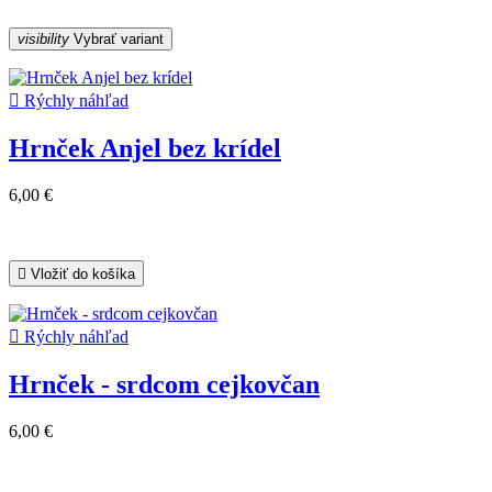
visibility
Vybrať variant

Rýchly náhľad
Hrnček Anjel bez krídel
6,00 €

Vložiť do košíka

Rýchly náhľad
Hrnček - srdcom cejkovčan
6,00 €