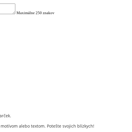
Maximálne 250 znakov
arček.
 motívom alebo textom. Potešte svojich blízkych!