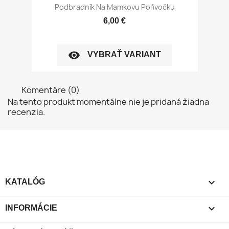
Podbradník Na Mamkovu Poľivočku
6,00 €
visibility
VYBRAŤ VARIANT
Komentáre (0)
Na tento produkt momentálne nie je pridaná žiadna
recenzia.

KATALÓG

INFORMÁCIE