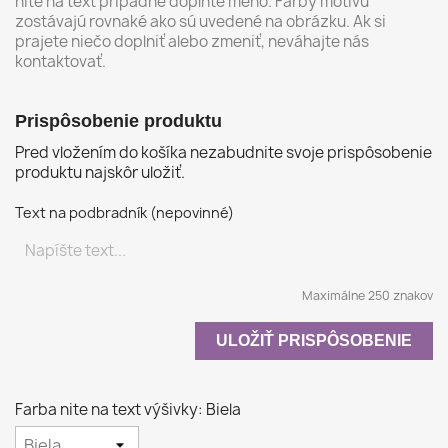
nite na text prípadne doplňte meno. Farby motívu
zostávajú rovnaké ako sú uvedené na obrázku. Ak si
prajete niečo doplniť alebo zmeniť, neváhajte nás
kontaktovať.
Prispôsobenie produktu
Pred vložením do košíka nezabudnite svoje prispôsobenie
produktu najskôr uložiť.
Text na podbradník (nepovinné)
Maximálne 250 znakov
ULOŽIŤ PRISPÔSOBENIE
Farba nite na text výšivky: Biela