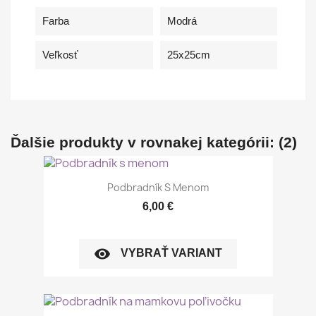
Farba
Modrá
Veľkosť
25x25cm
Ďalšie produkty v rovnakej kategórii: (2)
Podbradník S Menom
6,00 €
visibility
VYBRAŤ VARIANT