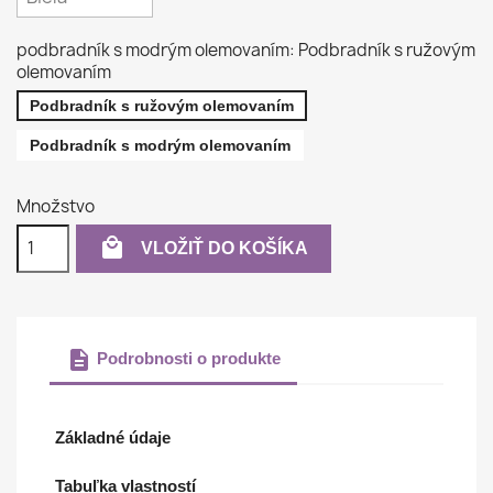
podbradník s modrým olemovaním: Podbradník s ružovým
olemovaním
Podbradník s ružovým olemovaním
Podbradník s modrým olemovaním
Množstvo

VLOŽIŤ DO KOŠÍKA
description
Podrobnosti o produkte
Základné údaje
Tabuľka vlastností