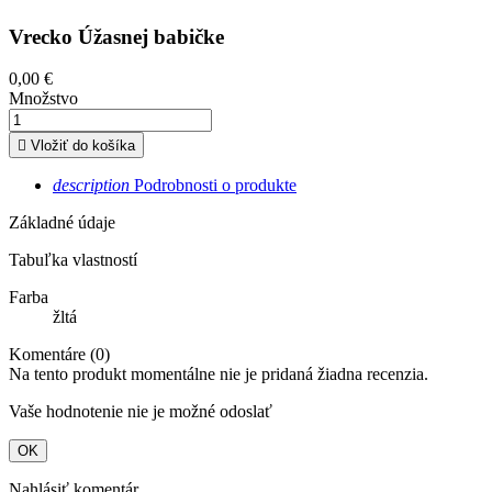
Vrecko Úžasnej babičke
0,00 €
Množstvo

Vložiť do košíka
description
Podrobnosti o produkte
Základné údaje
Tabuľka vlastností
Farba
žltá
Komentáre (0)
Na tento produkt momentálne nie je pridaná žiadna recenzia.
Vaše hodnotenie nie je možné odoslať
OK
Nahlásiť komentár