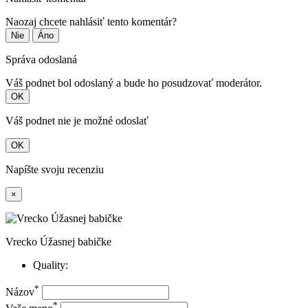
Naozaj chcete nahlásiť tento komentár?
Nie
Áno
Správa odoslaná
Váš podnet bol odoslaný a bude ho posudzovať moderátor.
OK
Váš podnet nie je možné odoslať
OK
Napíšte svoju recenziu
×
Vrecko Úžasnej babičke
Quality:
*
Názov
*