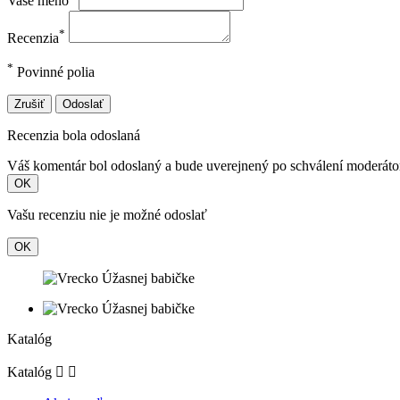
Vaše meno
*
Recenzia
*
Povinné polia
Zrušiť
Odoslať
Recenzia bola odoslaná
Váš komentár bol odoslaný a bude uverejnený po schválení moderát
OK
Vašu recenziu nie je možné odoslať
OK
Katalóg
Katalóg

