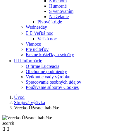
S menom
Humorné
S venovaním
Na želanie
Pivové krígle
Wednesday


Veľká noc
Veľká noc
Vianoce
Pre učiteľov
Krstné košieľky a sviečky


Informácie
O firme Lucreacia
Obchodné podmienky
Vytknutie vady výrobku
Spracovanie osobných údajov
Používanie súborov Cookies
Úvod
Strojová výšivka
Vrecko Úžasnej babičke
search

