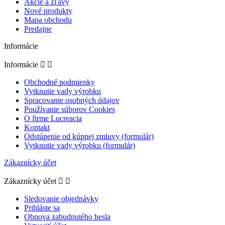
Akcie a zľavy
Nové produkty
Mapa obchodu
Predajne
Informácie
Informácie


Obchodné podmienky
Vytknutie vady výrobku
Spracovanie osobných údajov
Používanie súborov Cookies
O firme Lucreacia
Kontakt
Odstúpenie od kúpnej zmluvy (formulár)
Vytknutie vady výrobku (formulár)
Zákaznícky účet
Zákaznícky účet


Sledovanie objednávky
Prihláste sa
Obnova zabudnutého hesla