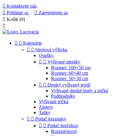

Kontaktujte nás

Prihláste sa

Zaregistrujte sa

Košík
[0]



Kategórie


Strojová výšivka
Osušky


Vyšívané uteráky
Rozmer: 100×50 cm
Rozmer: 60×40 cm
Rozmer: 50×30 cm


Detský vyšívaný textil
Vyšívané detské body a tričká
Podbradníky
Vyšívané tričká
Zástery
Tašky


Potlač keramiky


Potlač hrnčekov
Rozprávkové