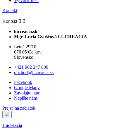
Vytvoriť účet
Kontakt
Kontakt


lucreacia.sk
Mgr. Lucia Gvuščová LUCREACIA
Letná 29/10
076 05 Cejkov
Slovensko
+421 902 247 800
obchod@lucreacia.sk
Facebook
Google Mapy
Zavolajte nám
Napíšte nám
Prejsť na začiatok
Lucreacia