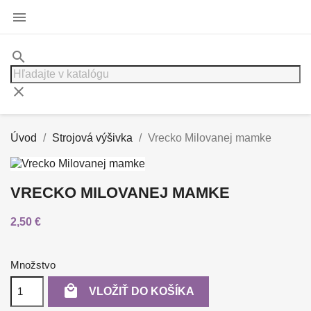

search
clear
Úvod
Strojová výšivka
Vrecko Milovanej mamke
VRECKO MILOVANEJ MAMKE
2,50 €
Množstvo

VLOŽIŤ DO KOŠÍKA