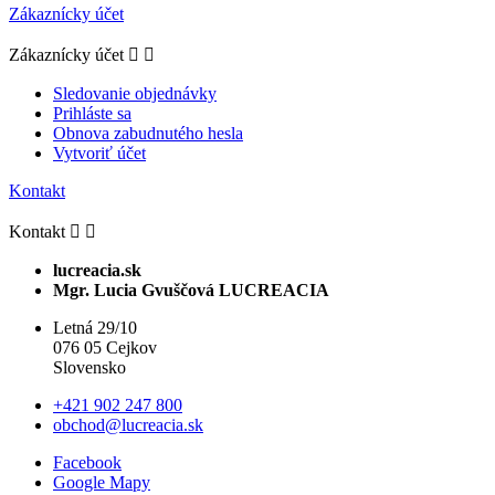
Zákaznícky účet
Zákaznícky účet


Sledovanie objednávky
Prihláste sa
Obnova zabudnutého hesla
Vytvoriť účet
Kontakt
Kontakt


lucreacia.sk
Mgr. Lucia Gvuščová LUCREACIA
Letná 29/10
076 05 Cejkov
Slovensko
+421 902 247 800
obchod@lucreacia.sk
Facebook
Google Mapy