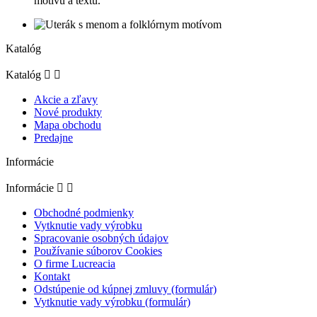
motívu a textu.
Katalóg
Katalóg


Akcie a zľavy
Nové produkty
Mapa obchodu
Predajne
Informácie
Informácie


Obchodné podmienky
Vytknutie vady výrobku
Spracovanie osobných údajov
Používanie súborov Cookies
O firme Lucreacia
Kontakt
Odstúpenie od kúpnej zmluvy (formulár)
Vytknutie vady výrobku (formulár)