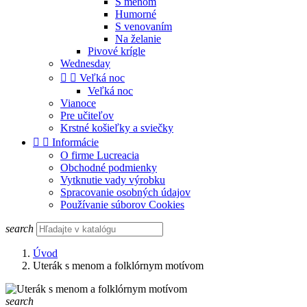
S menom
Humorné
S venovaním
Na želanie
Pivové krígle
Wednesday


Veľká noc
Veľká noc
Vianoce
Pre učiteľov
Krstné košieľky a sviečky


Informácie
O firme Lucreacia
Obchodné podmienky
Vytknutie vady výrobku
Spracovanie osobných údajov
Používanie súborov Cookies
search
Úvod
Uterák s menom a folklórnym motívom
search