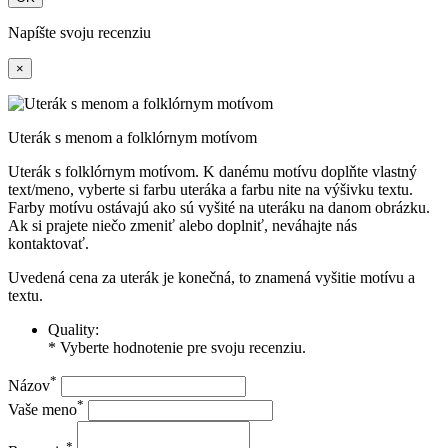
Napíšte svoju recenziu
×
Uterák s menom a folklórnym motívom
Uterák s folklórnym motívom. K danému motívu doplňte vlastný
text/meno, vyberte si farbu uteráka a farbu nite na výšivku textu.
Farby motívu ostávajú ako sú vyšité na uteráku na danom obrázku.
Ak si prajete niečo zmeniť alebo doplniť, neváhajte nás
kontaktovať.
Uvedená cena za uterák je konečná, to znamená vyšitie motívu a
textu.
Quality:
* Vyberte hodnotenie pre svoju recenziu.
*
Názov
*
Vaše meno
*