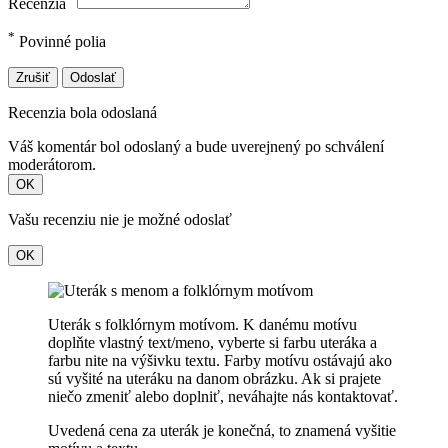
Recenzia
*
Povinné polia
Zrušiť
Odoslať
Recenzia bola odoslaná
Váš komentár bol odoslaný a bude uverejnený po schválení
moderátorom.
OK
Vašu recenziu nie je možné odoslať
OK
Uterák s folklórnym motívom. K danému motívu
doplňte vlastný text/meno, vyberte si farbu uteráka a
farbu nite na výšivku textu. Farby motívu ostávajú ako
sú vyšité na uteráku na danom obrázku. Ak si prajete
niečo zmeniť alebo doplniť, neváhajte nás kontaktovať.
Uvedená cena za uterák je konečná, to znamená vyšitie