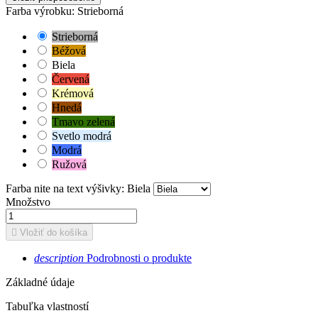
Farba výrobku: Strieborná
Strieborná
Béžová
Biela
Červená
Krémová
Hnedá
Tmavo zelená
Svetlo modrá
Modrá
Ružová
Farba nite na text výšivky: Biela
Množstvo

Vložiť do košíka
description
Podrobnosti o produkte
Základné údaje
Tabuľka vlastností