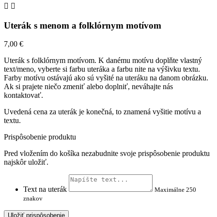


Uterák s menom a folklórnym motívom
7,00 €
Uterák s folklórnym motívom. K danému motívu doplňte vlastný
text/meno, vyberte si farbu uteráka a farbu nite na výšivku textu.
Farby motívu ostávajú ako sú vyšité na uteráku na danom obrázku.
Ak si prajete niečo zmeniť alebo doplniť, neváhajte nás
kontaktovať.
Uvedená cena za uterák je konečná, to znamená vyšitie motívu a
textu.
Prispôsobenie produktu
Pred vložením do košíka nezabudnite svoje prispôsobenie produktu
najskôr uložiť.
Text na uterák
Maximálne 250
znakov
Uložiť prispôsobenie