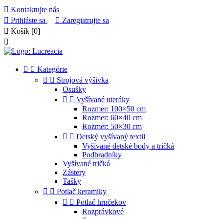

Kontaktujte nás

Prihláste sa

Zaregistrujte sa

Košík
[0]



Kategórie


Strojová výšivka
Osušky


Vyšívané uteráky
Rozmer: 100×50 cm
Rozmer: 60×40 cm
Rozmer: 50×30 cm


Detský vyšívaný textil
Vyšívané detské body a tričká
Podbradníky
Vyšívané tričká
Zástery
Tašky


Potlač keramiky


Potlač hrnčekov
Rozprávkové