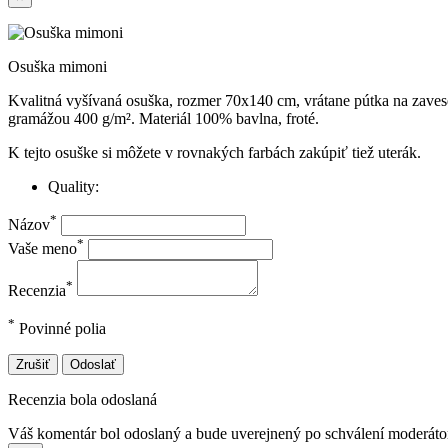
Osuška mimoni
Kvalitná vyšívaná osuška, rozmer 70x140 cm, vrátane pútka na zaves
gramážou 400 g/m
²
. Materiál 100% bavlna, froté.
K tejto osuške si môžete v rovnakých farbách zakúpiť tiež uterák.
Quality:
*
Názov
*
Vaše meno
*
Recenzia
*
Povinné polia
Zrušiť
Odoslať
Recenzia bola odoslaná
Váš komentár bol odoslaný a bude uverejnený po schválení moderát