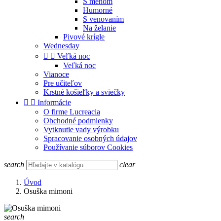
S menom
Humorné
S venovaním
Na želanie
Pivové krígle
Wednesday


Veľká noc
Veľká noc
Vianoce
Pre učiteľov
Krstné košieľky a sviečky


Informácie
O firme Lucreacia
Obchodné podmienky
Vytknutie vady výrobku
Spracovanie osobných údajov
Používanie súborov Cookies
search
clear
Úvod
Osuška mimoni
search