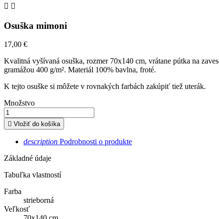


Osuška mimoni
17,00 €
Kvalitná vyšívaná osuška, rozmer 70x140 cm, vrátane pútka na zaves
gramážou 400 g/m
²
. Materiál 100% bavlna, froté.
K tejto osuške si môžete v rovnakých farbách zakúpiť tiež uterák.
Množstvo

Vložiť do košíka
description
Podrobnosti o produkte
Základné údaje
Tabuľka vlastností
Farba
strieborná
Veľkosť
70x140 cm