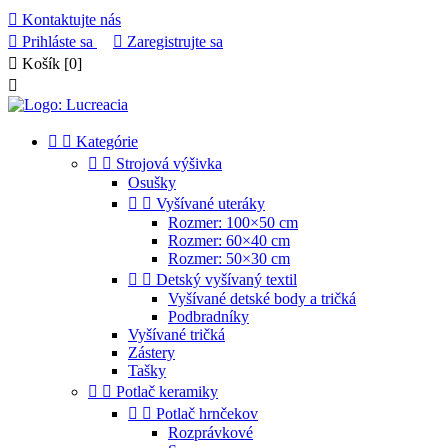

Kontaktujte nás

Prihláste sa

Zaregistrujte sa

Košík
[0]



Kategórie


Strojová výšivka
Osušky


Vyšívané uteráky
Rozmer: 100×50 cm
Rozmer: 60×40 cm
Rozmer: 50×30 cm


Detský vyšívaný textil
Vyšívané detské body a tričká
Podbradníky
Vyšívané tričká
Zástery
Tašky


Potlač keramiky


Potlač hrnčekov
Rozprávkové