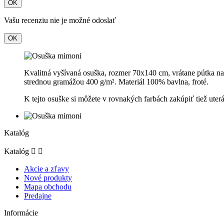
OK
Vašu recenziu nie je možné odoslať
OK
Kvalitná vyšívaná osuška, rozmer 70x140 cm, vrátane pútka na
strednou gramážou 400 g/m
²
. Materiál 100% bavlna, froté.
K tejto osuške si môžete v rovnakých farbách zakúpiť tiež uter
Katalóg
Katalóg


Akcie a zľavy
Nové produkty
Mapa obchodu
Predajne
Informácie