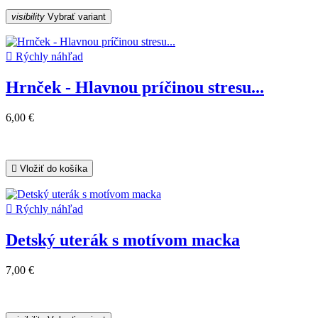
visibility
Vybrať variant

Rýchly náhľad
Hrnček - Hlavnou príčinou stresu...
6,00 €

Vložiť do košíka

Rýchly náhľad
Detský uterák s motívom macka
7,00 €