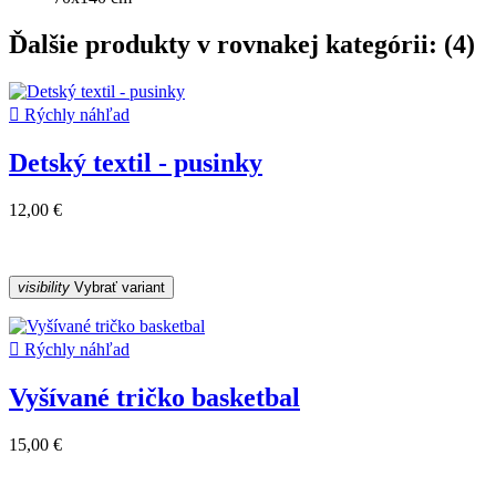
Ďalšie produkty v rovnakej kategórii: (4)

Rýchly náhľad
Detský textil - pusinky
12,00 €
visibility
Vybrať variant

Rýchly náhľad
Vyšívané tričko basketbal
15,00 €