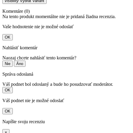
visibility
Vybrať variant
Komentáre (0)
Na tento produkt momentálne nie je pridaná žiadna recenzia.
Vaše hodnotenie nie je možné odoslať
OK
Nahlásiť komentár
Naozaj chcete nahlásiť tento komentár?
Nie
Áno
Správa odoslaná
Váš podnet bol odoslaný a bude ho posudzovať moderátor.
OK
Váš podnet nie je možné odoslať
OK
Napíšte svoju recenziu
×