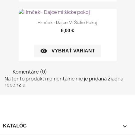
Hrnček - Dajce Mi Šicke Pokoj
6,00 €
visibility
VYBRAŤ VARIANT
Komentáre (0)
Na tento produkt momentálne nie je pridaná žiadna
recenzia.

KATALÓG