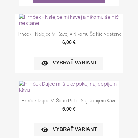
Hrnček - Nalejce Mi Kavej A Nikomu Še Nič Nestane
6,00 €
visibility
VYBRAŤ VARIANT
Hrnček Dajce Mi Šicke Pokoj Naj Dopijem Kávu
6,00 €
visibility
VYBRAŤ VARIANT