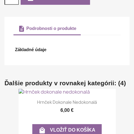
description
Podrobnosti o produkte
Základné údaje
Ďalšie produkty v rovnakej kategórii: (4)
Hrnček Dokonale Nedokonalá
6,00 €

VLOŽIŤ DO KOŠÍKA