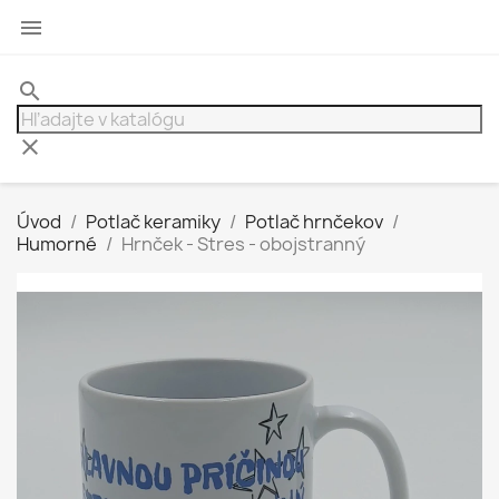

search
clear
Úvod
Potlač keramiky
Potlač hrnčekov
Humorné
Hrnček - Stres - obojstranný