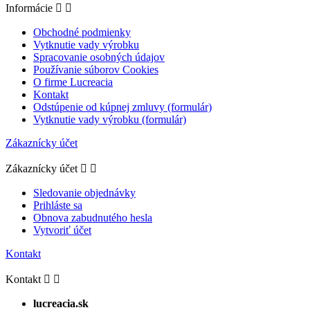
Informácie


Obchodné podmienky
Vytknutie vady výrobku
Spracovanie osobných údajov
Používanie súborov Cookies
O firme Lucreacia
Kontakt
Odstúpenie od kúpnej zmluvy (formulár)
Vytknutie vady výrobku (formulár)
Zákaznícky účet
Zákaznícky účet


Sledovanie objednávky
Prihláste sa
Obnova zabudnutého hesla
Vytvoriť účet
Kontakt
Kontakt


lucreacia.sk