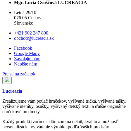
Mgr. Lucia Gvuščová LUCREACIA
Letná 29/10
076 05 Cejkov
Slovensko
+421 902 247 800
obchod@lucreacia.sk
Facebook
Google Mapy
Zavolajte nám
Napíšte nám
Prejsť na začiatok
Lucreacia
Zrealizujeme vám potlač hrnčekov, vyšívané tričká, vyšívané tašky,
vyšívané uteráky, osušky, vyšívaný detský textil a ďalšie originálne
darčekové predmety.
Každý produkt tvoríme s dôrazom na detail, kvalitu a možnosť
personalizácie, vytváranie výrobku podľa Vašich predstáv.