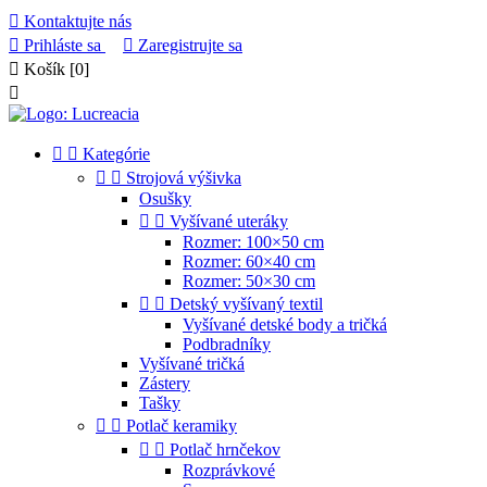

Kontaktujte nás

Prihláste sa

Zaregistrujte sa

Košík
[0]



Kategórie


Strojová výšivka
Osušky


Vyšívané uteráky
Rozmer: 100×50 cm
Rozmer: 60×40 cm
Rozmer: 50×30 cm


Detský vyšívaný textil
Vyšívané detské body a tričká
Podbradníky
Vyšívané tričká
Zástery
Tašky


Potlač keramiky


Potlač hrnčekov
Rozprávkové