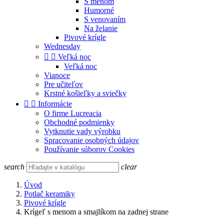
S menom
Humorné
S venovaním
Na želanie
Pivové krígle
Wednesday


Veľká noc
Veľká noc
Vianoce
Pre učiteľov
Krstné košieľky a sviečky


Informácie
O firme Lucreacia
Obchodné podmienky
Vytknutie vady výrobku
Spracovanie osobných údajov
Používanie súborov Cookies
search
clear
Úvod
Potlač keramiky
Pivové krígle
Krígeľ s menom a smajlíkom na zadnej strane