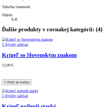
Tabuľka vlastností
Objem
0,4l
Ďalšie produkty v rovnakej kategórii: (4)

Rýchly náhľad
Krígeľ so Slovenským znakom
12,00 €

Vložiť do košíka

Rýchly náhľad
Krígeľ najlepší starký