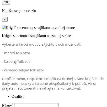
OK
Napíšte svoju recenziu
×
Krígeľ s menom a smajlíkom na zadnej strane
Vyberte si farbu motívu z týchto troch možností:
- modrý folk vzor
- farebný folk vzor
- červeno-zelený folk vzor
Dopíšte meno, resp. text. Smajlík na druhej strane krígľa bude
daný automaticky a farebne prispôsobený k potlači. Ak si
prajete niečo zmeniť, neváhajte ma kontaktovať.
Quality:
*
Názov